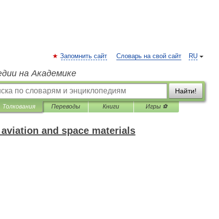
Запомнить сайт
Словарь на свой сайт
RU
едии на Академике
Найти!
Толкования
Переводы
Книги
Игры ⚽
 aviation and space materials