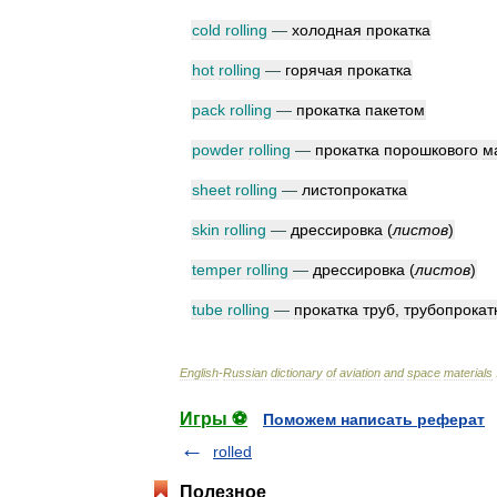
cold
rolling
—
холодная
прокатка
hot
rolling
—
горячая
прокатка
pack
rolling
—
прокатка
пакетом
powder
rolling
—
прокатка
порошкового
м
sheet
rolling
—
листопрокатка
skin
rolling
—
дрессировка
(
листов
)
temper
rolling
—
дрессировка
(
листов
)
tube
rolling
—
прокатка
труб
,
трубопрокат
English
-
Russian
dictionary
of
aviation
and
space
materials
Игры ⚽
Поможем написать реферат
rolled
Полезное