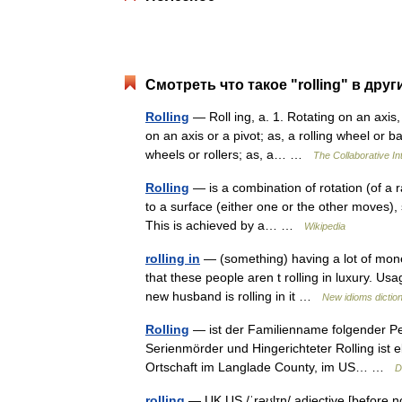
Смотреть что такое "rolling" в друг
Rolling
— Roll ing, a. 1. Rotating on an axis,
on an axis or a pivot; as, a rolling wheel or b
wheels or rollers; as, a… …
The Collaborative Int
Rolling
— is a combination of rotation (of a r
to a surface (either one or the other moves), 
This is achieved by a… …
Wikipedia
rolling in
— (something) having a lot of money 
that these people aren t rolling in luxury. Usa
new husband is rolling in it …
New idioms dictio
Rolling
— ist der Familienname folgender Pe
Serienmörder und Hingerichteter Rolling ist e
Ortschaft im Langlade County, im US… …
D
rolling
— UK US /ˈrəʊlɪŋ/ adjective [before n