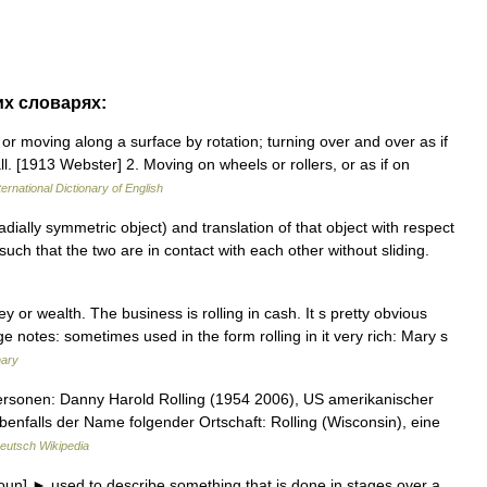
их словарях:
 or moving along a surface by rotation; turning over and over as if
all. [1913 Webster] 2. Moving on wheels or rollers, or as if on
ernational Dictionary of English
adially symmetric object) and translation of that object with respect
such that the two are in contact with each other without sliding.
or wealth. The business is rolling in cash. It s pretty obvious
ge notes: sometimes used in the form rolling in it very rich: Mary s
nary
rsonen: Danny Harold Rolling (1954 2006), US amerikanischer
benfalls der Name folgender Ortschaft: Rolling (Wisconsin), eine
eutsch Wikipedia
oun] ► used to describe something that is done in stages over a