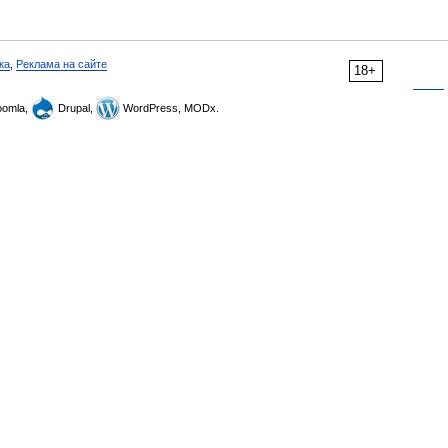
ка
,
Реклама на сайте
18+
omla,
Drupal,
WordPress, MODx.