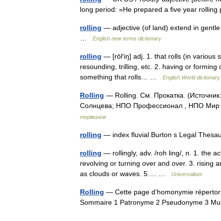
long period: »He prepared a five year rolli
rolling
— adjective (of land) extend in gentle 
…
English new terms dictionary
rolling
— [rōl′iŋ] adj. 1. that rolls (in various
resounding, trilling, etc. 2. having or forming 
something that rolls… …
English World dictionary
Rolling
— Rolling. См. Прокатка. (Источни
Солнцева; НПО Профессионал , НПО Мир и
терминов
rolling
— index fluvial Burton s Legal Thes
rolling
— rollingly, adv. /roh ling/, n. 1. the 
revolving or turning over and over. 3. rising a
as clouds or waves. 5.… …
Universalium
Rolling
— Cette page d’homonymie répertorie 
Sommaire 1 Patronyme 2 Pseudonyme 3 