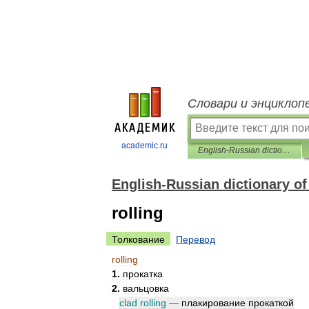
Словари и энциклоп
academic.ru
English-Russian dictionary of aviation and space materials
English-Russian dictionary of
rolling
Толкование
Перевод
rolling
1
.
прокатка
2
.
вальцовка
clad
rolling
—
плакирование
прокаткой