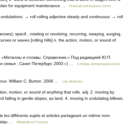
ng plan for equipment maintenance …
Financial and business terms
undulations. → roll rolling adjective steady and continuous: → roll
 senses); specif., rotating or revolving, recurring, swaying, surging,
curves or waves [rolling hills] n. the action, motion, or sound of
к: «Металлы и сплавы. Справочник.» Под редакцией Ю.П.
 семья ; Санкт Петербург, 2003 г.) …
Словарь металлургических
aurus. William C. Burton. 2006 …
Law dictionary
action, motion, or sound of anything that rolls. adj. 2. moving by
nd falling in gentle slopes, as land. 4. moving in undulating billows,
les différents sujets et articles partageant un même nom.
Musiqu …
Wikipédia en Français