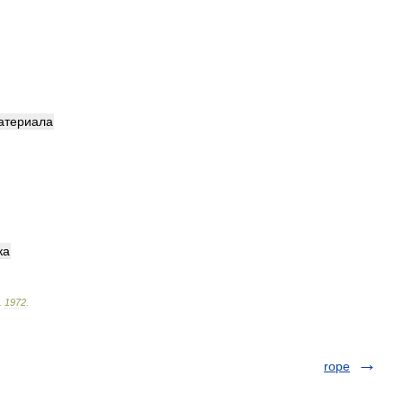
атериала
ка
.
1972
.
rope